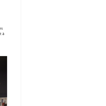
ces
t à