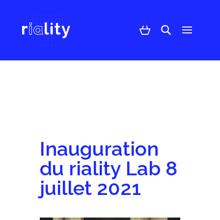
Inauguration
du riality Lab 8
juillet 2021