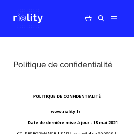
Politique de confidentialité
POLITIQUE DE CONFIDENTIALITÉ
www.riality.fr
Date de dernière mise à jour : 18
mai
2021
CCI
PERFORMANCE
| SASU au capital de 50
000
€
|