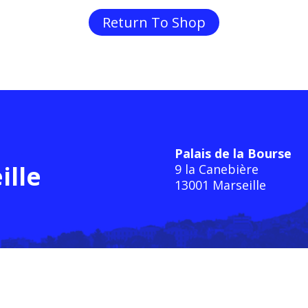
Return To Shop
Palais de la Bourse
ille
9 la Canebière
13001 Marseille