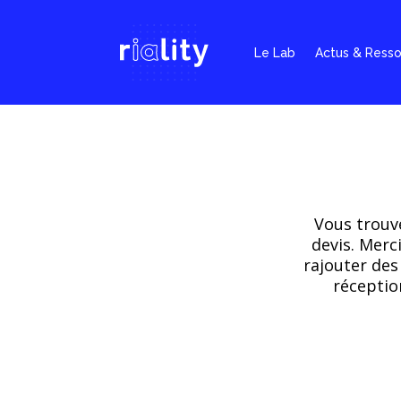
Le Lab
Actus & Ress
Vous trouve
devis. Merc
rajouter des
réceptio