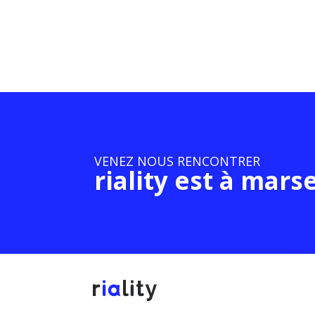
VENEZ NOUS RENCONTRER
riality est à marse