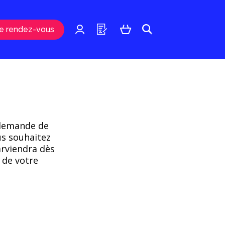
e rendez-vous
u
e demande de
us souhaitez
arviendra dès
 de votre